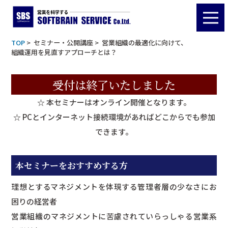
方
オンラインセミナー
Seminar
TOP
>
セミナー・公開講座
> 営業組織の最適化に向けて、
組織運用を見直すアプローチとは？
営業組織の最適化に向けて、
組織運用を見直すアプローチとは？
受付は終了いたしました
開催日程：2023年6月1日（木）11：00～12：00
☆ 本セミナーはオンライン開催となります。
☆ PCとインターネット接続環境があればどこからでも参加
できます。
本セミナーをおすすめする方
理想とするマネジメントを体現する管理者層の少なさにお
困りの経営者
営業組織のマネジメントに苦慮されていらっしゃる営業系