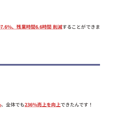
7.6％、残業時間6.6時間 削減
することができま
％
、全体でも
236％売上を向上
できたんです！