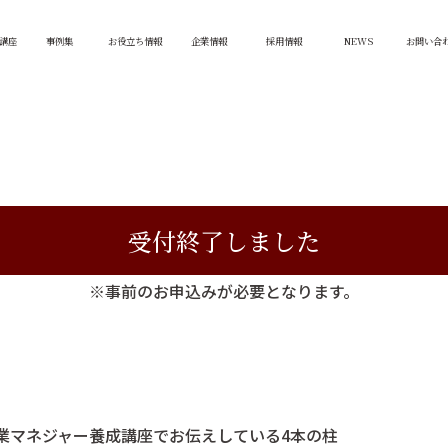
経営者様、営業幹部・マネジャーの皆様
講座
事例集
お役立ち情報
企業情報
採用情報
NEWS
お問い合
受講生の95.2%が業績向上を実感
Seminar
プロセスマネジメント大学 説明会
開催日程：2024年9月26日（木）14:00～15:00
受付終了しました
※事前のお申込みが必要となります。
業マネジャー養成講座でお伝えしている4本の柱