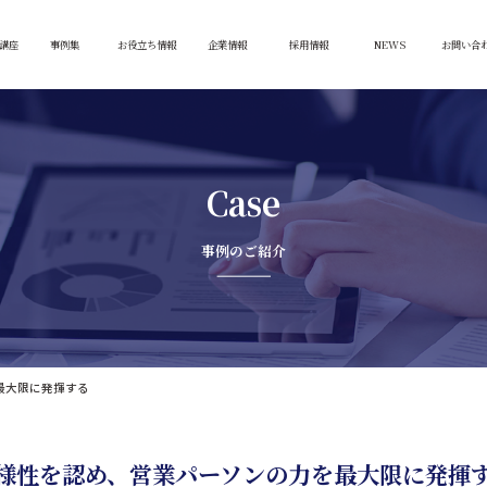
講座
事例集
お役立ち情報
企業情報
採用情報
NEWS
お問い合
Case
事例のご紹介
最大限に発揮する
様性を認め、営業パーソンの力を最大限に発揮