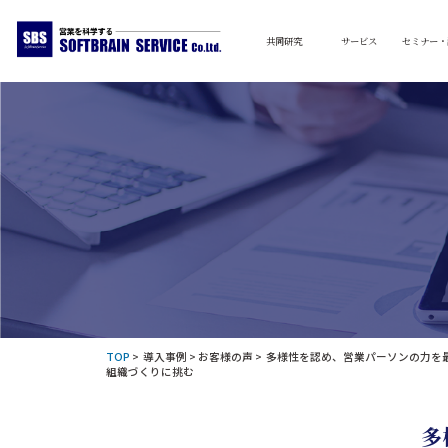
共同研究
サービス
セミナー・
TOP
>
導入事例
>
お客様の声
> 多様性を認め、営業パーソンの力を
組織づくりに挑む
多