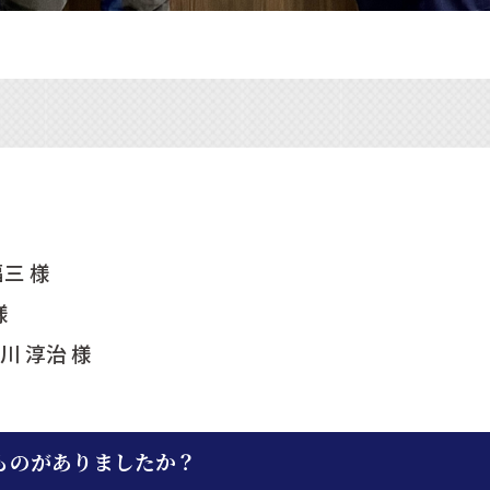
三 様
様
 淳治 様
ものがありましたか？