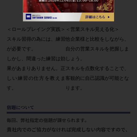
＜ロールプレイング実践＞
＜営業スキル見える化＞
スキル習得の為には、練習
他企業様と比較をしながら、
が必要です。
自分の営業スキルを把握しま
しかし、間違った練習は効
しょう。
果があまりありません。正
スキルを点数化することで、
しい練習の仕方を教えま
客観的に自己認識が可能とな
す。
ります。
宿題について
毎回、弊社指定の宿題が課せられます。
貴社内でのご協力がなければ完成しない内容ですので、