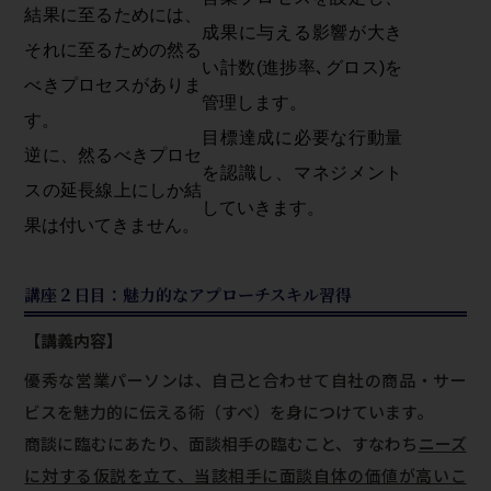
結果に至るためには、
成果に与える影響が大き
それに至るための然る
い計数(進捗率､グロス)を
べきプロセスがありま
管理します。
す。
目標達成に必要な行動量
逆に、然るべきプロセ
を認識し、マネジメント
スの延長線上にしか結
していきます。
果は付いてきません。
講座２日目：魅力的なアプローチスキル習得
【講義内容】
優秀な営業パーソンは、自己と合わせて自社の商品・サー
ビスを魅力的に伝える術（すべ）を身につけています。
商談に臨むにあたり、面談相手の臨むこと、すなわち
ニーズ
に対する仮説を立て、当該相手に面談自体の価値が高いこ