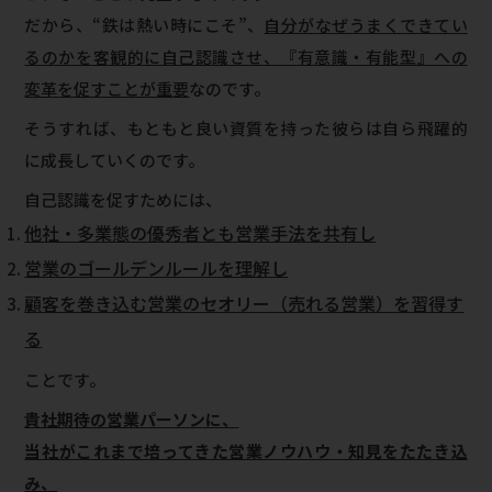
だから、“鉄は熱い時にこそ”、
自分がなぜうまくできてい
るのかを客観的に自己認識させ、『有意識・有能型』への
変革を促すことが重要
なのです。
そうすれば、もともと良い資質を持った彼らは自ら飛躍的
に成長していくのです。
自己認識を促すためには、
他社・多業態の優秀者とも営業手法を共有し
営業のゴールデンルールを理解し
顧客を巻き込む営業のセオリー（売れる営業）を習得す
る
ことです。
貴社期待の営業パーソンに、
当社がこれまで培ってきた営業ノウハウ・知見をたたき込
み、