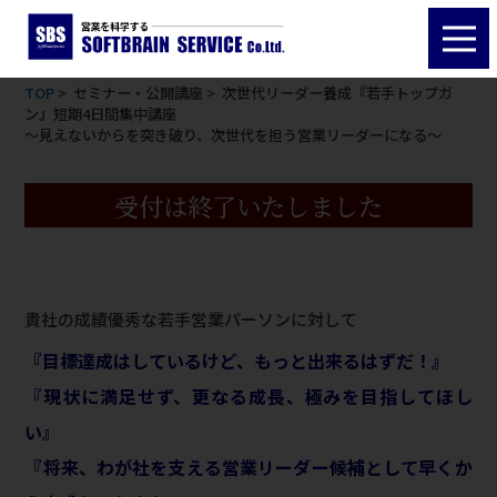
Seminar
次世代リーダー養成『若手トップガン』短期4日間集中講
座
～見えないからを突き破り、次世代を担う営業リーダーに
TOP
>
セミナー・公開講座
> 次世代リーダー養成『若手トップガ
ン』短期4日間集中講座
なる～
～見えないからを突き破り、次世代を担う営業リーダーになる～
開催日程：2022年10月28日（金）11月2日（水）11日（金）18日（金）
15：00～17：30
受付は終了いたしました
貴社の成績優秀な若手営業パーソンに対して
『目標達成はしているけど、もっと出来るはずだ！』
『現状に満足せず、更なる成長、極みを目指してほし
い』
『将来、わが社を支える営業リーダー候補として早くか