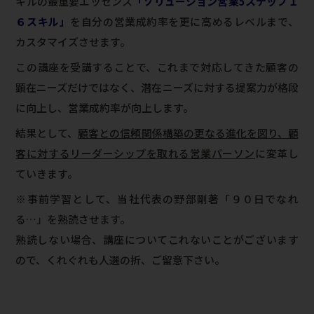
キルの最重要エッセンス
「ソリューション営業5ステップ１
６スキル」
を自分の営業成約率を更に高めるレベルまで、
カスタマイズさせます。
この講座を受講することで、これまで対応してきた顧客の
顕在ニーズだけではなく、潜在ニーズに対する提案力が格段
に向上し、営業成約率が向上します。
結果として、
顧客との信頼関係構築の更なる進化を図り、顧
客に対するリーダーシップを取れる営業パーソン
に変革し
ていきます。
※事前学習として、当社代表の野部剛著「９０日でなれ
る…」を熟読させます。
熟読しない場合、講座についてこれないことがございます
ので、くれぐれも人選の折、ご留意下さい。