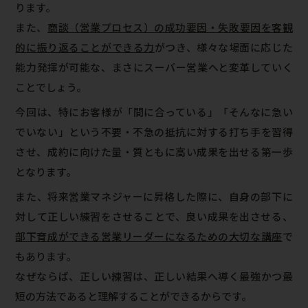
ります。
また、
商談（営業プロセス）の成功要因・失敗要因を客観
的に振り返ることができる力
がつき、様々な場面に応じた
能力発揮が可能な、まさにスーパー営業へと変革していく
ことでしょう。
今回は、特にお客様が「間に合っている」「そんなに急い
でいない」という不要・不急の抵抗に対する打ち手を習得
させ、成約に向けた量・質ともに高い成果を出せる第一歩
となります。
また、将来営業マネジャーに昇格した際に、自身の部下に
対して正しい練習をさせることで、良い成果を出させる、
部下育成ができる営業リーダーになるための大切な講座
で
もあります。
なぜならば、正しい練習は、正しい結果へ導く最強かつ最
短の方法であると理解することができるからです。