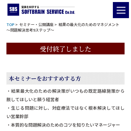
課題発見×課題解決
Seminar
TOP
>
セミナー・公開講座
> 結果の最大化のためのマネジメント
結果の最大化のためのマネジメント
～問題解決思考9ステップ～
～問題解決思考9ステップ～
開催日時：2025年8月26日（火）11：00～12：00
受付終了しました
本セミナーをおすすめする方
・結果最大化のための解決策がいつもの既定路線施策から
脱してほしいと願う経営者
・生じる問題に対し、対症療法ではなく根本解決してほし
い営業幹部
・本質的な問題解決のためのコツを知りたいマネージャー