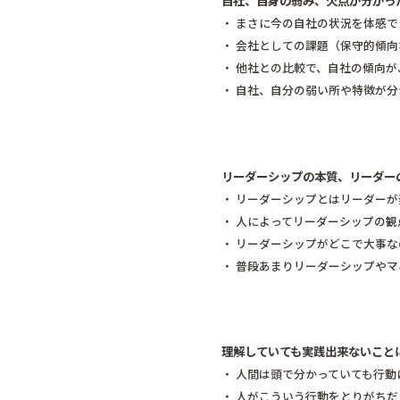
自社、自身の弱み、欠点が分かっ
・ まさに今の自社の状況を体感で
・ 会社としての課題（保守的傾
・ 他社との比較で、自社の傾向
・ 自社、自分の弱い所や特徴が分
リーダーシップの本質、リーダー
・ リーダーシップとはリーダー
・ 人によってリーダーシップの
・ リーダーシップがどこで大事
・ 普段あまりリーダーシップや
理解していても実践出来ないこと
・ 人間は頭で分かっていても行
・ 人がこういう行動をとりがち