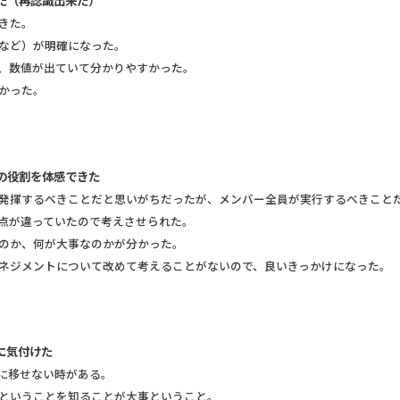
た（再認識出来た）
きた。
向など）が明確になった。
が、数値が出ていて分かりやすかった。
かった。
の役割を体感できた
が発揮するべきことだと思いがちだったが、メンバー全員が実行するべきこと
観点が違っていたので考えさせられた。
なのか、何が大事なのかが分かった。
マネジメントについて改めて考えることがないので、良いきっかけになった。
に気付けた
動に移せない時がある。
だということを知ることが大事ということ。